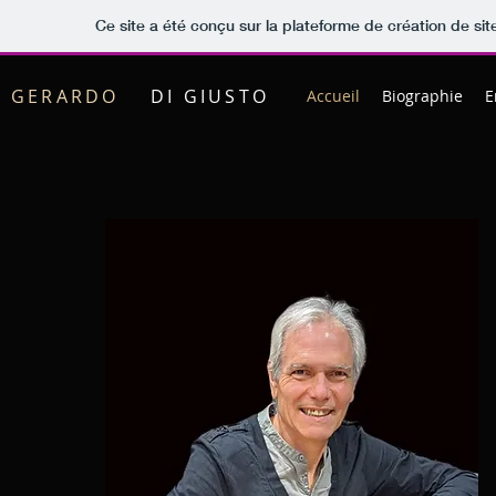
Ce site a été conçu sur la plateforme de création de sit
GERARDO
DI GIUSTO
Accueil
Biographie
E